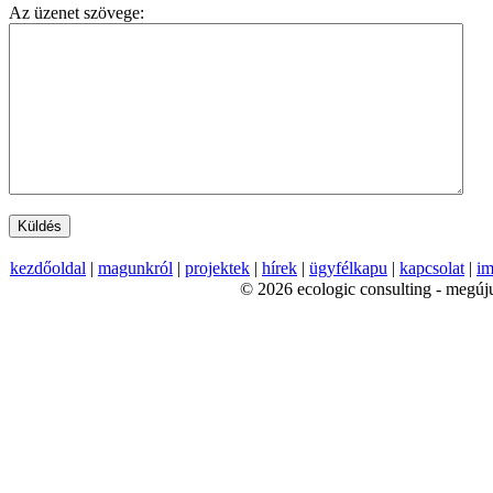
Az üzenet szövege:
kezdőoldal
|
magunkról
|
projektek
|
hírek
|
ügyfélkapu
|
kapcsolat
|
im
© 2026 ecologic consulting - megúju