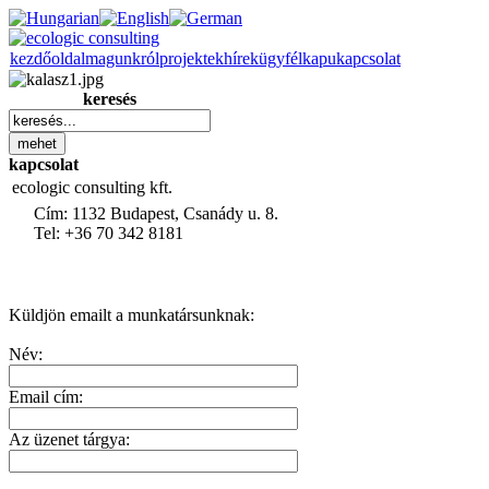
kezdőoldal
magunkról
projektek
hírek
ügyfélkapu
kapcsolat
keresés
kapcsolat
ecologic consulting kft.
Cím: 1132 Budapest, Csanády u. 8.
Tel: +36 70 342 8181
Küldjön emailt a munkatársunknak:
Név:
Email cím:
Az üzenet tárgya: