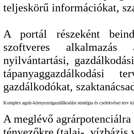
teljeskörű információkat, sz
A portál részeként beind
szoftveres alkalmazá
nyilvántartási, gazdálkodás
tápanyaggazdálkodási te
gazdálkodókat, szaktanácsa
Komplex agrár-környezetgazdálkodási stratégia és cselekvései terv ki
A meglévő agrárpotenciálra 
tényezőkre (talaj-, vízbázi