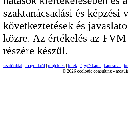
hatások kiértékelésében és 
szaktanácsadási és képzési 
következtetések és javasla
közre. Az értékelés az FVM
részére készül.
kezdőoldal
|
magunkról
|
projektek
|
hírek
|
ügyfélkapu
|
kapcsolat
|
im
© 2026 ecologic consulting - megúju