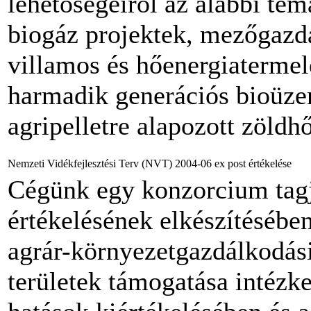
lehetőségeiről az alábbi té
biogáz projektek, mezőgazd
villamos és hőenergiatermel
harmadik generációs bioüze
agripelletre alapozott zöldhő
Nemzeti Vidékfejlesztési Terv (NVT) 2004-06 ex post értékelése
Cégünk egy konzorcium tagj
értékelésének elkészítésébe
agrár-környezetgazdálkodási
területek támogatása intézk