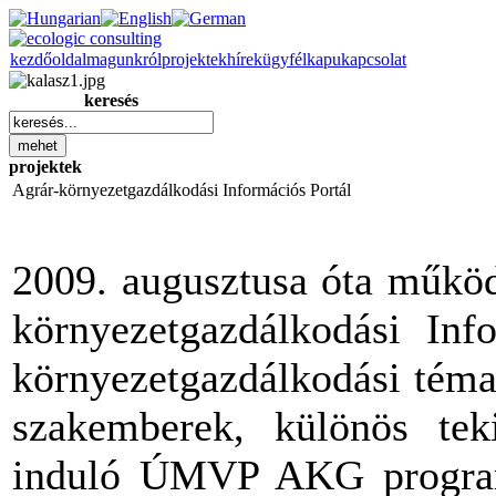
kezdőoldal
magunkról
projektek
hírek
ügyfélkapu
kapcsolat
keresés
projektek
Agrár-környezetgazdálkodási Információs Portál
2009. augusztusa óta működ
környezetgazdálkodási Inf
környezetgazdálkodási téma
szakemberek, különös teki
induló ÚMVP AKG programb