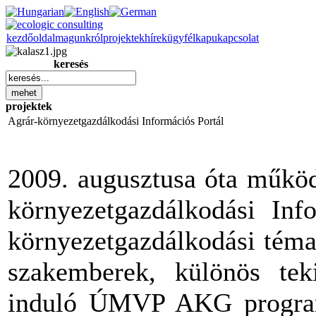
kezdőoldal
magunkról
projektek
hírek
ügyfélkapu
kapcsolat
keresés
projektek
Agrár-környezetgazdálkodási Információs Portál
2009. augusztusa óta működ
környezetgazdálkodási Inf
környezetgazdálkodási téma
szakemberek, különös teki
induló ÚMVP AKG programb