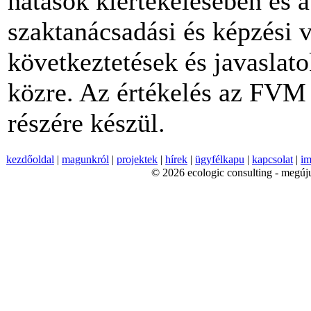
hatások kiértékelésében és 
szaktanácsadási és képzési 
következtetések és javasla
közre. Az értékelés az FVM
részére készül.
kezdőoldal
|
magunkról
|
projektek
|
hírek
|
ügyfélkapu
|
kapcsolat
|
im
© 2026 ecologic consulting - megúju