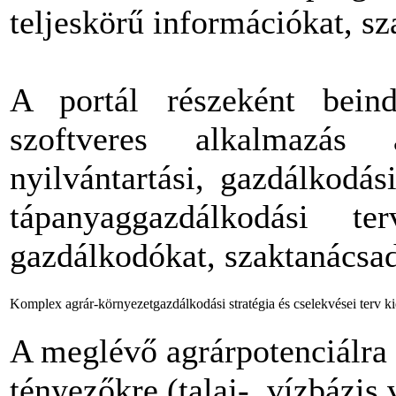
teljeskörű információkat, sz
A portál részeként beind
szoftveres alkalmazá
nyilvántartási, gazdálkodás
tápanyaggazdálkodási te
gazdálkodókat, szaktanácsa
Komplex agrár-környezetgazdálkodási stratégia és cselekvései terv ki
A meglévő agrárpotenciálra 
tényezőkre (talaj-, vízbázi