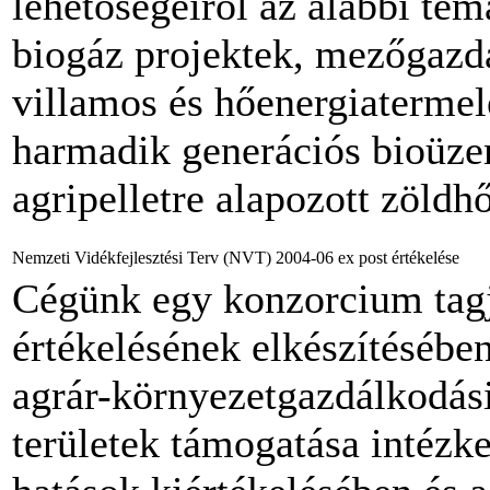
lehetőségeiről az alábbi té
biogáz projektek, mezőgazd
villamos és hőenergiatermel
harmadik generációs bioüze
agripelletre alapozott zöldhő
Nemzeti Vidékfejlesztési Terv (NVT) 2004-06 ex post értékelése
Cégünk egy konzorcium tagj
értékelésének elkészítésébe
agrár-környezetgazdálkodási
területek támogatása intézk