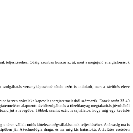
nak teljesítéséhez. Odáig azonban hosszú az út, mert a megújuló energiaforrások
 szolgáltatás versenyképesebbé tétele azért is indokolt, mert a távfűtés eleve
 mint hetven százaléka kapcsolt energiatermelésből származik. Ennek során 35-40
giatermelésre alapozott távhőszolgáltatás a tüzelőanyag-megtakarítás jóvoltából
ioxid jut a levegőbe. Többek szerint ezért is sajnálatos, hogy míg egy kevésbé
e téren vállalt uniós kötelezettségvállalásainak teljesítéséhez. A társaság ma is
ipőben jár. A technológia drága, és ma még kis hatásfokú. A távfűtés esetében