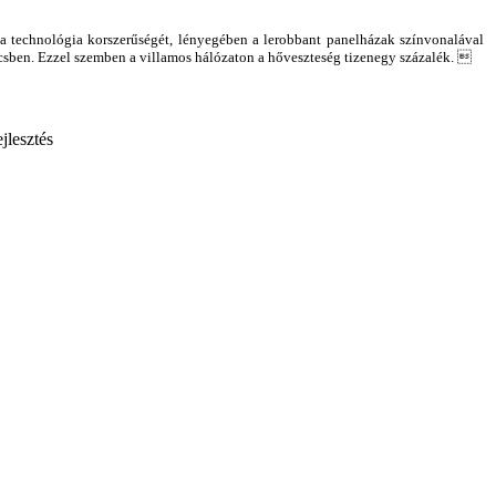
k a technológia korszerűségét, lényegében a lerobbant panelházak színvonalával
Bécsben. Ezzel szemben a villamos hálózaton a hőveszteség tizenegy százalék. 
jlesztés