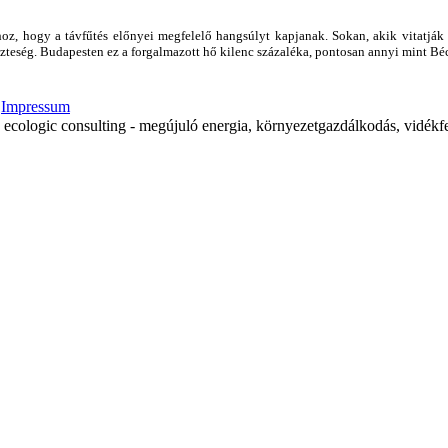
hoz, hogy a távfűtés előnyei megfelelő hangsúlyt kapjanak. Sokan, akik vitatjá
veszteség. Budapesten ez a forgalmazott hő kilenc százaléka, pontosan annyi mint 
|
Impressum
ecologic consulting - megújuló energia, környezetgazdálkodás, vidékfe