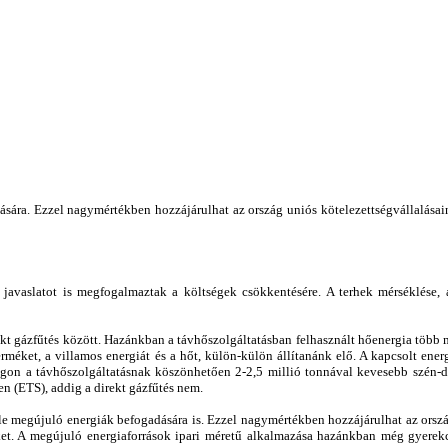
sára. Ezzel nagymértékben hozzájárulhat az ország uniós kötelezettségvállalásai
javaslatot is megfogalmaztak a költségek csökkentésére. A terhek mérséklése, a
rekt gázfűtés között. Hazánkban a távhőszolgáltatásban felhasznált hőenergia több
rméket, a villamos energiát és a hőt, külön-külön állítanánk elő. A kapcsolt ener
ágon a távhőszolgáltatásnak köszönhetően 2-2,5 millió tonnával kevesebb szén-d
n (ETS), addig a direkt gázfűtés nem.
le megújuló energiák befogadására is. Ezzel nagymértékben hozzájárulhat az ország 
et. A megújuló energiaforrások ipari méretű alkalmazása hazánkban még gyerekc