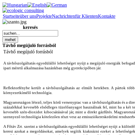
Startseite
über uns
Projekte
Nachrichten
für Klienten
Kontakte
keresés
Távhő megújuló forrásból
Távhő megújuló forrásból
A távhőszolgáltatás egyedülálló lehetőséget nyújt a megújuló energiák befogadá
ipari méretű alkalmazása hazánkban még gyerekcipőben jár.
Reflektorfénybe került a távhőszolgáltatás az elmúlt hetekben. A pártok több 
környezetkímélő technológia.
Magyarországon létező, teljes körű versenypiac van a távhőszolgáltatás és a di
százalékkal kevesebb elsődleges tüzelőanyagot használnak fel, mint ha a két te
kevesebb szén-dioxidot kibocsátásával jár, mint a direkt gázfűtés. Magyarorsz
szennyező technológia kötelezően részt vesz az emissziókereskedelmi rendszerbe
A Főtáv Zrt. szerint a távhőszolgáltatás egyedülálló lehetőséget nyújt a különfé
keresi azokat a megoldásokat, amelyek segítik kiaknázni ezeket a lehetőségek