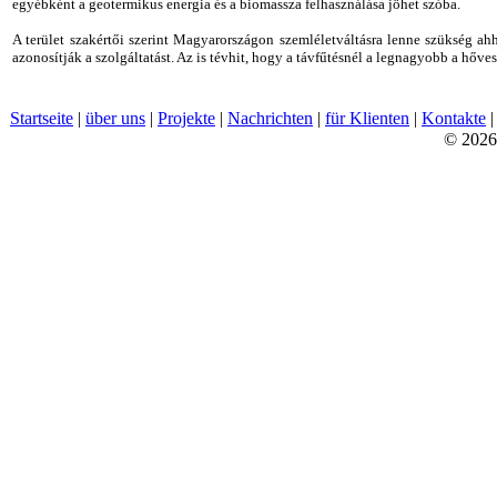
egyébként a geotermikus energia és a biomassza felhasználása jöhet szóba.
A terület szakértői szerint Magyarországon szemléletváltásra lenne szükség ah
azonosítják a szolgáltatást. Az is tévhit, hogy a távfűtésnél a legnagyobb a hő
Startseite
|
über uns
|
Projekte
|
Nachrichten
|
für Klienten
|
Kontakte
© 2026 